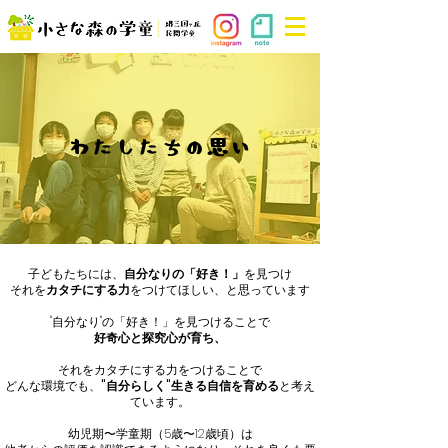
わたしたちの思い
子どもたちには、
自分なりの「好き！」
を見つけ
それを
カタチにする力
をつけてほしい、と思っています
"自分なり"の「好き！」を見つけることで
好奇心と探究心が育ち、
それをカタチにする力をつけることで
どんな環境でも、
"自分らしく"生きる自信を育める
と考え
ています。
幼児期〜学童期（5歳〜12歳頃）は