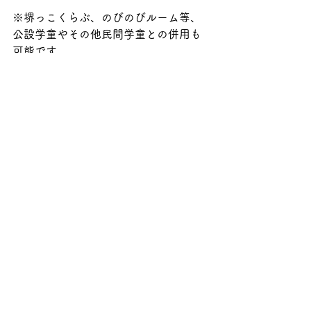
※堺っこくらぶ、のびのびルーム等、
公設学童やその他民間学童との併用も
可能です。
ーーーーーーーーーーーーーーーーー
『小さな森の学童』
子どもたちの「好き！」を見つけ
とことん叶える
"少人数制"の民間学童です。  
HP : 
https://www.chiisana-mori.jp/
LINE : 
https://line.me/R/ti/p/%40411efqgf